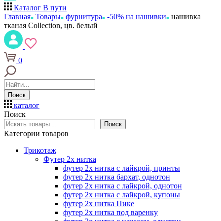
Каталог
В пути
Главная
Товары
фурнитура
-50% на нашивки
нашивка
тканая Collection, цв. белый
0
Поиск
каталог
Поиск
Поиск
Категории товаров
Трикотаж
Футер 2х нитка
футер 2х нитка с лайкрой, принты
футер 2х нитка бархат, однотон
футер 2х нитка с лайкрой, однотон
футер 2х нитка с лайкрой, купоны
футер 2х нитка Пике
футер 2х нитка под варенку