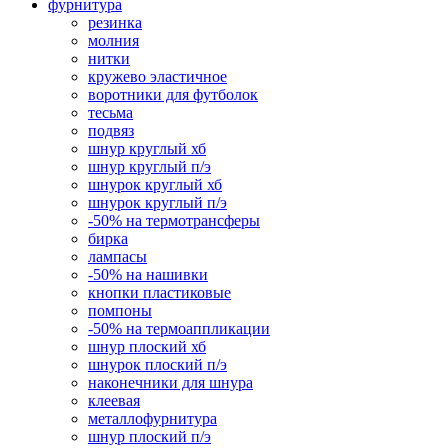
фурнитура
резинка
молния
нитки
кружево эластичное
воротники для футболок
тесьма
подвяз
шнур круглый хб
шнур круглый п/э
шнурок круглый хб
шнурок круглый п/э
-50% на термотрансферы
бирка
лампасы
-50% на нашивки
кнопки пластиковые
помпоны
-50% на термоаппликации
шнур плоский хб
шнурок плоский п/э
наконечники для шнура
клеевая
металлофурнитура
шнур плоский п/э