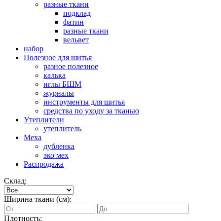
разные ткани
подклад
фатин
разные ткани
вельвет
набор
Полезное для шитья
разное полезное
калька
иглы БШМ
журналы
инструменты для шитья
средства по уходу за тканью
Утеплители
утеплитель
Меха
дубленка
эко мех
Распродажа
Склад:
Ширина ткани (см):
Плотность: