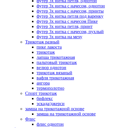
футер 3х нитка петля, однотон
футер 3х нитка с начесом, однотон
футер 3х нитка с начесом, принты
футер 3х нитка петля под варенку
футер 3х нитка с начесом Пике
футер 3х нитка петля, принт
футер 3х нитка с начесом, пухлый
футер 3х нитка на меху
Трикотаж разный
пике лакоста
трикотаж
лапша трикотажная
пальтовый трикотаж
велюр однотон
трикотаж вязаный
вафля трикотажная
ангора
термополотно
Спорт трикотаж
бифлекс
эскада/джерси
замша на трикотажной основе
замша на трикотажной основе
Флис
флис однотон