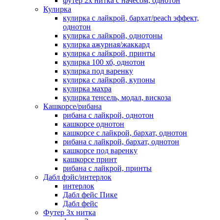
футер 2х нитка с начесом, однотон
Кулирка
кулирка с лайкрой, бархат/peach эффект,
однотон
кулирка с лайкрой, однотоны
кулирка ажурная/жаккард
кулирка с лайкрой, принты
кулирка 100 хб, однотон
кулирка под варенку
кулирка с лайкрой, купоны
кулирка махра
кулирка тенсель, модал, вискоза
Кашкорсе/рибана
рибана с лайкрой, однотон
кашкорсе однотон
кашкорсе с лайкрой, бархат, однотон
рибана с лайкрой, бархат, однотон
кашкорсе под варенку
кашкорсе принт
рибана с лайкрой, принты
Дабл фэйс/интерлок
интерлок
Дабл фейс Пике
Дабл фейс
Футер 3х нитка