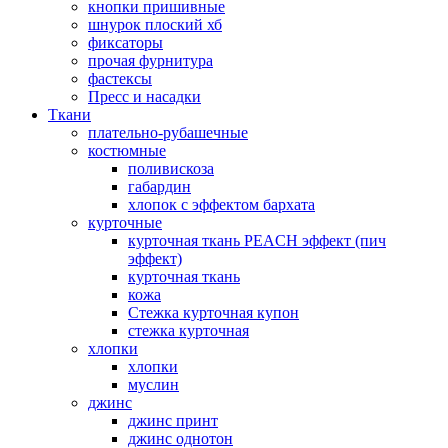
кнопки пришивные
шнурок плоский хб
фиксаторы
прочая фурнитура
фастексы
Пресс и насадки
Ткани
плательно-рубашечные
костюмные
поливискоза
габардин
хлопок с эффектом бархата
курточные
курточная ткань PEACH эффект (пич
эффект)
курточная ткань
кожа
Стежка курточная купон
стежка курточная
хлопки
хлопки
муслин
джинс
джинс принт
джинс однотон