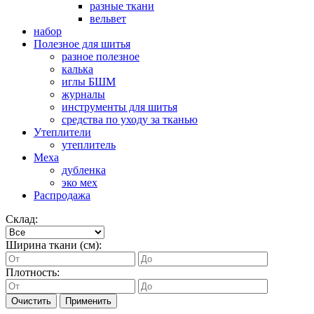
разные ткани
вельвет
набор
Полезное для шитья
разное полезное
калька
иглы БШМ
журналы
инструменты для шитья
средства по уходу за тканью
Утеплители
утеплитель
Меха
дубленка
эко мех
Распродажа
Склад:
Ширина ткани (см):
Плотность:
Очистить
Применить