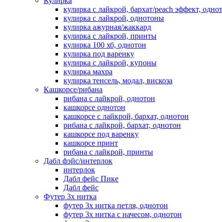
Кулирка
кулирка с лайкрой, бархат/peach эффект, одно
кулирка с лайкрой, однотоны
кулирка ажурная/жаккард
кулирка с лайкрой, принты
кулирка 100 хб, однотон
кулирка под варенку
кулирка с лайкрой, купоны
кулирка махра
кулирка тенсель, модал, вискоза
Кашкорсе/рибана
рибана с лайкрой, однотон
кашкорсе однотон
кашкорсе с лайкрой, бархат, однотон
рибана с лайкрой, бархат, однотон
кашкорсе под варенку
кашкорсе принт
рибана с лайкрой, принты
Дабл фэйс/интерлок
интерлок
Дабл фейс Пике
Дабл фейс
Футер 3х нитка
футер 3х нитка петля, однотон
футер 3х нитка с начесом, однотон