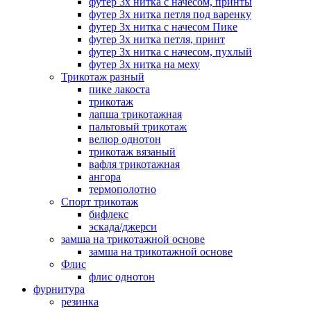
футер 3х нитка с начесом, принты
футер 3х нитка петля под варенку
футер 3х нитка с начесом Пике
футер 3х нитка петля, принт
футер 3х нитка с начесом, пухлый
футер 3х нитка на меху
Трикотаж разный
пике лакоста
трикотаж
лапша трикотажная
пальтовый трикотаж
велюр однотон
трикотаж вязаный
вафля трикотажная
ангора
термополотно
Спорт трикотаж
бифлекс
эскада/джерси
замша на трикотажной основе
замша на трикотажной основе
Флис
флис однотон
фурнитура
резинка