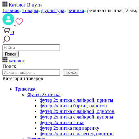
Каталог
В пути
Главная
Товары
фурнитура
резинка
резинка шляпная, 2 мм,
0
Поиск
каталог
Поиск
Поиск
Категории товаров
Трикотаж
Футер 2х нитка
футер 2х нитка с лайкрой, принты
футер 2х нитка бархат, однотон
футер 2х нитка с лайкрой, однотон
футер 2х нитка с лайкрой, купоны
футер 2х нитка Пике
футер 2х нитка под варенку
футер 2х нитка с начесом, однотон