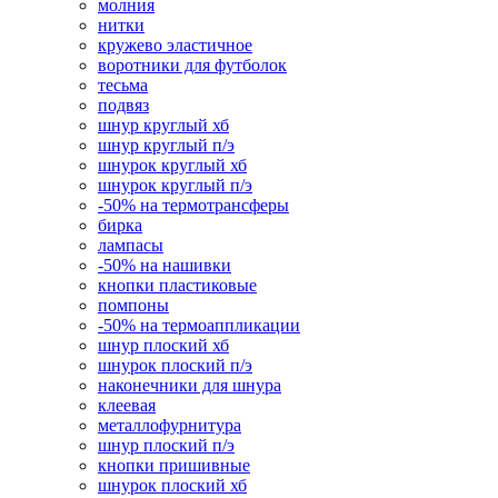
молния
нитки
кружево эластичное
воротники для футболок
тесьма
подвяз
шнур круглый хб
шнур круглый п/э
шнурок круглый хб
шнурок круглый п/э
-50% на термотрансферы
бирка
лампасы
-50% на нашивки
кнопки пластиковые
помпоны
-50% на термоаппликации
шнур плоский хб
шнурок плоский п/э
наконечники для шнура
клеевая
металлофурнитура
шнур плоский п/э
кнопки пришивные
шнурок плоский хб