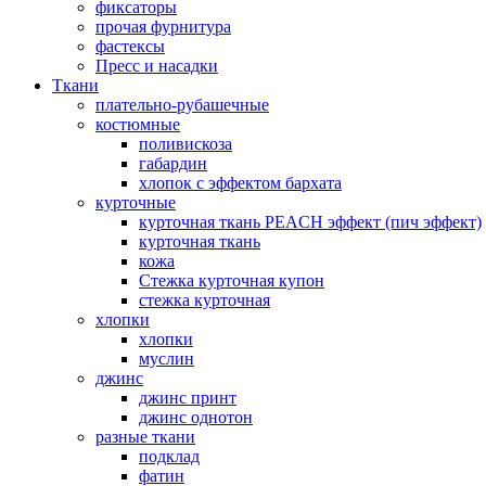
фиксаторы
прочая фурнитура
фастексы
Пресс и насадки
Ткани
плательно-рубашечные
костюмные
поливискоза
габардин
хлопок с эффектом бархата
курточные
курточная ткань PEACH эффект (пич эффект)
курточная ткань
кожа
Стежка курточная купон
стежка курточная
хлопки
хлопки
муслин
джинс
джинс принт
джинс однотон
разные ткани
подклад
фатин