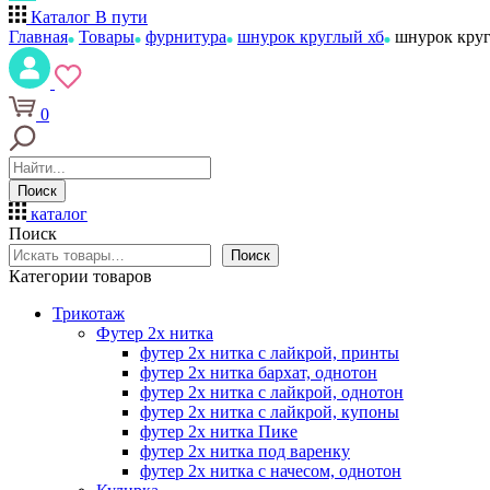
Каталог
В пути
Главная
Товары
фурнитура
шнурок круглый хб
шнурок круг
0
Поиск
каталог
Поиск
Поиск
Категории товаров
Трикотаж
Футер 2х нитка
футер 2х нитка с лайкрой, принты
футер 2х нитка бархат, однотон
футер 2х нитка с лайкрой, однотон
футер 2х нитка с лайкрой, купоны
футер 2х нитка Пике
футер 2х нитка под варенку
футер 2х нитка с начесом, однотон