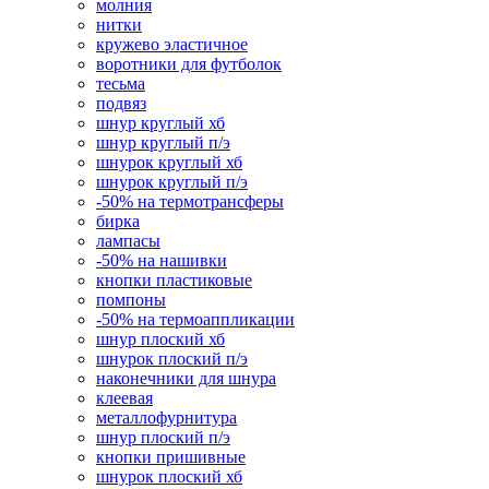
молния
нитки
кружево эластичное
воротники для футболок
тесьма
подвяз
шнур круглый хб
шнур круглый п/э
шнурок круглый хб
шнурок круглый п/э
-50% на термотрансферы
бирка
лампасы
-50% на нашивки
кнопки пластиковые
помпоны
-50% на термоаппликации
шнур плоский хб
шнурок плоский п/э
наконечники для шнура
клеевая
металлофурнитура
шнур плоский п/э
кнопки пришивные
шнурок плоский хб