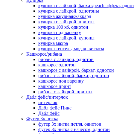
Кулирка
кулирка с лайкрой, бархат/peach эффект, одно
кулирка с лайкрой, однотоны
кулирка ажурная/жаккард
кулирка с лайкрой, принты
кулирка 100 хб, однотон
кулирка под варенку
кулирка с лайкрой, купоны
кулирка махра
кулирка тенсель, модал, вискоза
Кашкорсе/рибана
рибана с лайкрой, однотон
кашкорсе однотон
кашкорсе с лайкрой, бархат, однотон
рибана с лайкрой, бархат, однотон
кашкорсе под варенку
кашкорсе принт
рибана с лайкрой, принты
Дабл фэйс/интерлок
интерлок
Дабл фейс Пике
Дабл фейс
Футер 3х нитка
футер 3х нитка петля, однотон
футер 3х нитка с начесом, однотон