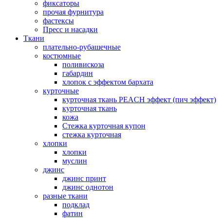
фиксаторы
прочая фурнитура
фастексы
Пресс и насадки
Ткани
плательно-рубашечные
костюмные
поливискоза
габардин
хлопок с эффектом бархата
курточные
курточная ткань PEACH эффект (пич эффект)
курточная ткань
кожа
Стежка курточная купон
стежка курточная
хлопки
хлопки
муслин
джинс
джинс принт
джинс однотон
разные ткани
подклад
фатин