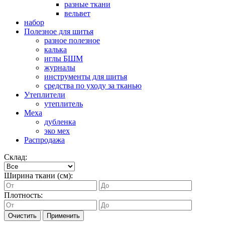
разные ткани
вельвет
набор
Полезное для шитья
разное полезное
калька
иглы БШМ
журналы
инструменты для шитья
средства по уходу за тканью
Утеплители
утеплитель
Меха
дубленка
эко мех
Распродажа
Склад:
Ширина ткани (см):
Плотность:
Очистить
Применить