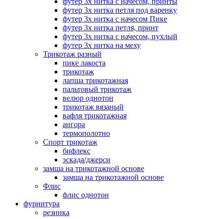
футер 3х нитка с начесом, принты
футер 3х нитка петля под варенку
футер 3х нитка с начесом Пике
футер 3х нитка петля, принт
футер 3х нитка с начесом, пухлый
футер 3х нитка на меху
Трикотаж разный
пике лакоста
трикотаж
лапша трикотажная
пальтовый трикотаж
велюр однотон
трикотаж вязаный
вафля трикотажная
ангора
термополотно
Спорт трикотаж
бифлекс
эскада/джерси
замша на трикотажной основе
замша на трикотажной основе
Флис
флис однотон
фурнитура
резинка