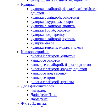
футер 2х нитка с начесом, однотон
Кулирка
кулирка с лайкрой, бархат/peach эффект,
однотон
кулирка с лайкрой, однотоны
кулирка ажурная/жаккард
кулирка с лайкрой, принты
кулирка 100 хб, однотон
кулирка под варенку
кулирка с лайкрой, купоны
кулирка махра
кулирка тенсель, модал, вискоза
Кашкорсе/рибана
рибана с лайкрой, однотон
кашкорсе однотон
кашкорсе с лайкрой, бархат, однотон
рибана с лайкрой, бархат, однотон
кашкорсе под варенку
кашкорсе принт
рибана с лайкрой, принты
Дабл фэйс/интерлок
интерлок
Дабл фейс Пике
Дабл фейс
Футер 3х нитка