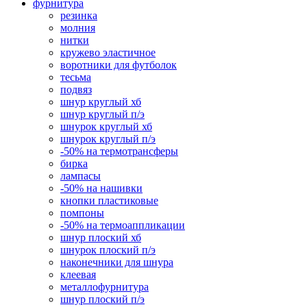
фурнитура
резинка
молния
нитки
кружево эластичное
воротники для футболок
тесьма
подвяз
шнур круглый хб
шнур круглый п/э
шнурок круглый хб
шнурок круглый п/э
-50% на термотрансферы
бирка
лампасы
-50% на нашивки
кнопки пластиковые
помпоны
-50% на термоаппликации
шнур плоский хб
шнурок плоский п/э
наконечники для шнура
клеевая
металлофурнитура
шнур плоский п/э