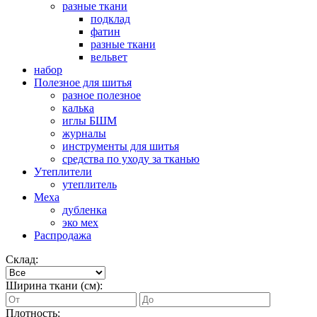
разные ткани
подклад
фатин
разные ткани
вельвет
набор
Полезное для шитья
разное полезное
калька
иглы БШМ
журналы
инструменты для шитья
средства по уходу за тканью
Утеплители
утеплитель
Меха
дубленка
эко мех
Распродажа
Склад:
Ширина ткани (см):
Плотность: