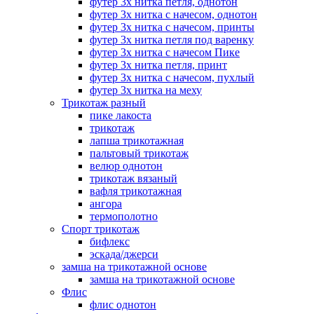
футер 3х нитка петля, однотон
футер 3х нитка с начесом, однотон
футер 3х нитка с начесом, принты
футер 3х нитка петля под варенку
футер 3х нитка с начесом Пике
футер 3х нитка петля, принт
футер 3х нитка с начесом, пухлый
футер 3х нитка на меху
Трикотаж разный
пике лакоста
трикотаж
лапша трикотажная
пальтовый трикотаж
велюр однотон
трикотаж вязаный
вафля трикотажная
ангора
термополотно
Спорт трикотаж
бифлекс
эскада/джерси
замша на трикотажной основе
замша на трикотажной основе
Флис
флис однотон