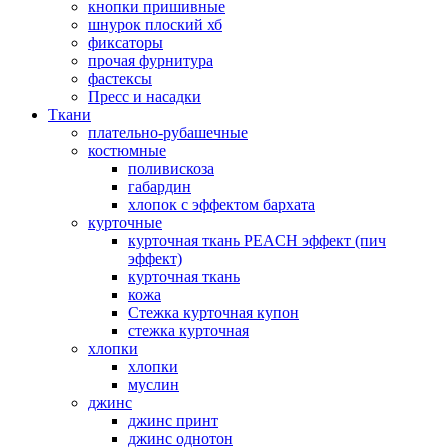
кнопки пришивные
шнурок плоский хб
фиксаторы
прочая фурнитура
фастексы
Пресс и насадки
Ткани
плательно-рубашечные
костюмные
поливискоза
габардин
хлопок с эффектом бархата
курточные
курточная ткань PEACH эффект (пич
эффект)
курточная ткань
кожа
Стежка курточная купон
стежка курточная
хлопки
хлопки
муслин
джинс
джинс принт
джинс однотон