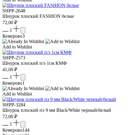
SHPP-2648
Шнурок плоский FASHION белые
72,00
₽
1
Кемерово
3
Add to Wishlist
SHPP-2573
Шнурок плоский п/э 1см КМФ
41,00
₽
1
Кемерово
1
Add to Wishlist
SHPP-3284
Шнурок плоский пэ 9 мм Black/White черный/белый
72,00
₽
1
Кемерово
144