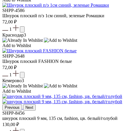
SHPP-4586
Шнурок плоский п/э 1см синий, зеленые Ромашки
72,00
₽
1
Краснодар
3
Add to Wishlist
SHPP-2648
Шнурок плоский FASHION белые
72,00
₽
1
Кемерово
3
Add to Wishlist
Previous
Next
SHPP-8456
шнурок плоский 9 мм, 135 см, fashion, цв. белый/голубой
130,00
₽