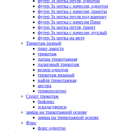
футер 3х нитка петля, однотон
футер 3х нитка с начесом, однотон
футер 3х нитка с начесом, принты
футер 3х нитка петля под варенку
футер 3х нитка с начесом Пике
футер 3х нитка петля, принт
футер 3х нитка с начесом, пухлый
футер 3х нитка на меху
Трикотаж разный
пике лакоста
трикотаж
лапша трикотажная
пальтовый трикотаж
велюр однотон
трикотаж вязаный
вафля трикотажная
ангора
термополотно
Спорт трикотаж
бифлекс
эскада/джерси
замша на трикотажной основе
замша на трикотажной основе
Флис
флис однотон