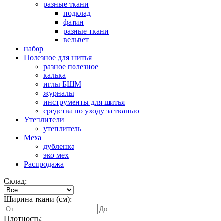
разные ткани
подклад
фатин
разные ткани
вельвет
набор
Полезное для шитья
разное полезное
калька
иглы БШМ
журналы
инструменты для шитья
средства по уходу за тканью
Утеплители
утеплитель
Меха
дубленка
эко мех
Распродажа
Склад:
Ширина ткани (см):
Плотность: