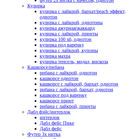
футер 2х нитка с начесом, однотон
Кулирка
кулирка с лайкрой, бархат/peach эффект,
однотон
кулирка с лайкрой, однотоны
кулирка ажурная/жаккард
кулирка с лайкрой, принты
кулирка 100 хб, однотон
кулирка под варенку
кулирка с лайкрой, купоны
кулирка махра
кулирка тенсель, модал, вискоза
Кашкорсе/рибана
рибана с лайкрой, однотон
кашкорсе однотон
кашкорсе с лайкрой, бархат, однотон
рибана с лайкрой, бархат, однотон
кашкорсе под варенку
кашкорсе принт
рибана с лайкрой, принты
Дабл фэйс/интерлок
интерлок
Дабл фейс Пике
Дабл фейс
Футер 3х нитка