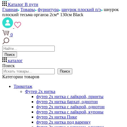
Каталог
В пути
Главная
Товары
фурнитура
шнурок плоский п/э
шнурок
плоский тесьма органза 2см* 130см Black
0
Поиск
каталог
Поиск
Поиск
Категории товаров
Трикотаж
Футер 2х нитка
футер 2х нитка с лайкрой, принты
футер 2х нитка бархат, однотон
футер 2х нитка с лайкрой, однотон
футер 2х нитка с лайкрой, купоны
футер 2х нитка Пике
футер 2х нитка под варенку