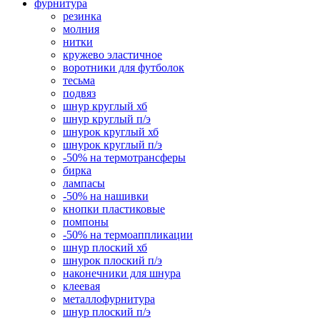
фурнитура
резинка
молния
нитки
кружево эластичное
воротники для футболок
тесьма
подвяз
шнур круглый хб
шнур круглый п/э
шнурок круглый хб
шнурок круглый п/э
-50% на термотрансферы
бирка
лампасы
-50% на нашивки
кнопки пластиковые
помпоны
-50% на термоаппликации
шнур плоский хб
шнурок плоский п/э
наконечники для шнура
клеевая
металлофурнитура
шнур плоский п/э