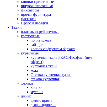
кнопки пришивные
шнурок плоский хб
фиксаторы
прочая фурнитура
фастексы
Пресс и насадки
Ткани
плательно-рубашечные
костюмные
поливискоза
габардин
хлопок с эффектом бархата
курточные
курточная ткань PEACH эффект (пич
эффект)
курточная ткань
кожа
Стежка курточная купон
стежка курточная
хлопки
хлопки
муслин
джинс
джинс принт
джинс однотон