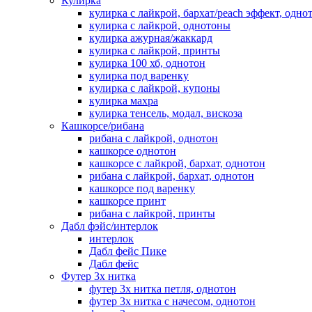
Кулирка
кулирка с лайкрой, бархат/peach эффект, одно
кулирка с лайкрой, однотоны
кулирка ажурная/жаккард
кулирка с лайкрой, принты
кулирка 100 хб, однотон
кулирка под варенку
кулирка с лайкрой, купоны
кулирка махра
кулирка тенсель, модал, вискоза
Кашкорсе/рибана
рибана с лайкрой, однотон
кашкорсе однотон
кашкорсе с лайкрой, бархат, однотон
рибана с лайкрой, бархат, однотон
кашкорсе под варенку
кашкорсе принт
рибана с лайкрой, принты
Дабл фэйс/интерлок
интерлок
Дабл фейс Пике
Дабл фейс
Футер 3х нитка
футер 3х нитка петля, однотон
футер 3х нитка с начесом, однотон