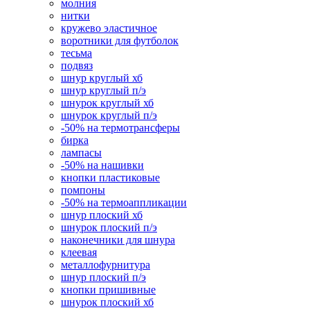
молния
нитки
кружево эластичное
воротники для футболок
тесьма
подвяз
шнур круглый хб
шнур круглый п/э
шнурок круглый хб
шнурок круглый п/э
-50% на термотрансферы
бирка
лампасы
-50% на нашивки
кнопки пластиковые
помпоны
-50% на термоаппликации
шнур плоский хб
шнурок плоский п/э
наконечники для шнура
клеевая
металлофурнитура
шнур плоский п/э
кнопки пришивные
шнурок плоский хб