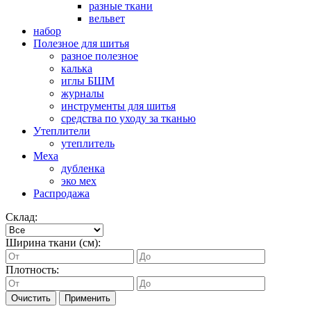
разные ткани
вельвет
набор
Полезное для шитья
разное полезное
калька
иглы БШМ
журналы
инструменты для шитья
средства по уходу за тканью
Утеплители
утеплитель
Меха
дубленка
эко мех
Распродажа
Склад:
Ширина ткани (см):
Плотность:
Очистить
Применить