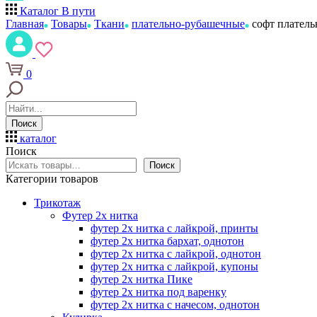
Каталог
В пути
Главная
Товары
Ткани
плательно-рубашечные
софт платель
0
Поиск
каталог
Поиск
Поиск
Категории товаров
Трикотаж
Футер 2х нитка
футер 2х нитка с лайкрой, принты
футер 2х нитка бархат, однотон
футер 2х нитка с лайкрой, однотон
футер 2х нитка с лайкрой, купоны
футер 2х нитка Пике
футер 2х нитка под варенку
футер 2х нитка с начесом, однотон