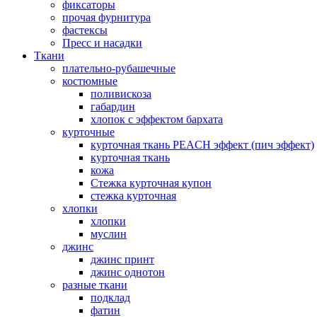
фиксаторы
прочая фурнитура
фастексы
Пресс и насадки
Ткани
плательно-рубашечные
костюмные
поливискоза
габардин
хлопок с эффектом бархата
курточные
курточная ткань PEACH эффект (пич эффект)
курточная ткань
кожа
Стежка курточная купон
стежка курточная
хлопки
хлопки
муслин
джинс
джинс принт
джинс однотон
разные ткани
подклад
фатин