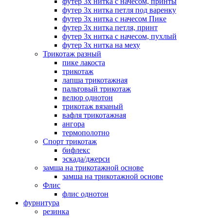
футер 3х нитка с начесом, принты
футер 3х нитка петля под варенку
футер 3х нитка с начесом Пике
футер 3х нитка петля, принт
футер 3х нитка с начесом, пухлый
футер 3х нитка на меху
Трикотаж разный
пике лакоста
трикотаж
лапша трикотажная
пальтовый трикотаж
велюр однотон
трикотаж вязаный
вафля трикотажная
ангора
термополотно
Спорт трикотаж
бифлекс
эскада/джерси
замша на трикотажной основе
замша на трикотажной основе
Флис
флис однотон
фурнитура
резинка