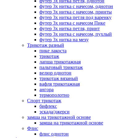
футер 3х нитка петля, однотон
футер 3х нитка с начесом, однотон
футер 3х нитка с начесом, принты
футер 3х нитка петля под варенку
футер 3х нитка с начесом Пике
футер 3х нитка петля, принт
футер 3х нитка с начесом, пухлый
футер 3х нитка на меху
Трикотаж разный
пике лакоста
трикотаж
лапша трикотажная
пальтовый трикотаж
велюр однотон
трикотаж вязаный
вафля трикотажная
ангора
термополотно
Спорт трикотаж
бифлекс
эскада/джерси
замша на трикотажной основе
замша на трикотажной основе
Флис
флис однотон