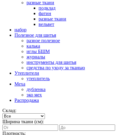
разные ткани
подклад
фатин
разные ткани
вельвет
набор
Полезное для шитья
разное полезное
калька
иглы БШМ
журналы
инструменты для шитья
средства по уходу за тканью
Утеплители
утеплитель
Меха
дубленка
эко мех
Распродажа
Склад:
Ширина ткани (см):
Плотность: