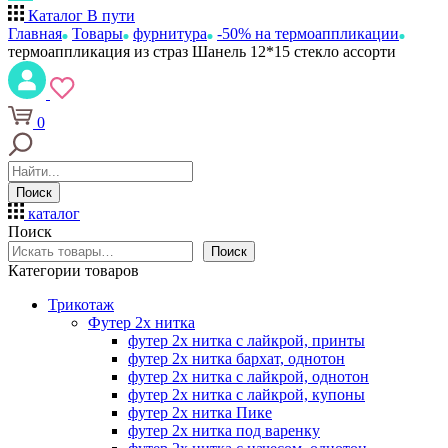
Каталог
В пути
Главная
Товары
фурнитура
-50% на термоаппликации
термоаппликация из страз Шанель 12*15 стекло ассорти
0
Поиск
каталог
Поиск
Поиск
Категории товаров
Трикотаж
Футер 2х нитка
футер 2х нитка с лайкрой, принты
футер 2х нитка бархат, однотон
футер 2х нитка с лайкрой, однотон
футер 2х нитка с лайкрой, купоны
футер 2х нитка Пике
футер 2х нитка под варенку