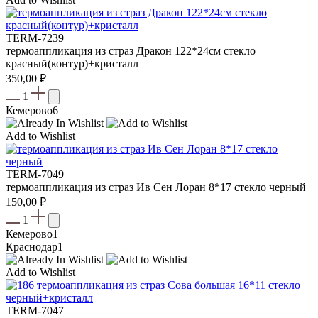
TERM-7239
термоаппликация из страз Дракон 122*24см стекло
красный(контур)+кристалл
350,00
₽
1
Кемерово
6
Add to Wishlist
TERM-7049
термоаппликация из страз Ив Сен Лоран 8*17 стекло черный
150,00
₽
1
Кемерово
1
Краснодар
1
Add to Wishlist
TERM-7047