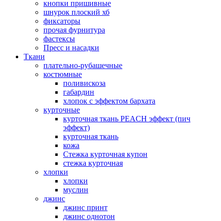
кнопки пришивные
шнурок плоский хб
фиксаторы
прочая фурнитура
фастексы
Пресс и насадки
Ткани
плательно-рубашечные
костюмные
поливискоза
габардин
хлопок с эффектом бархата
курточные
курточная ткань PEACH эффект (пич
эффект)
курточная ткань
кожа
Стежка курточная купон
стежка курточная
хлопки
хлопки
муслин
джинс
джинс принт
джинс однотон