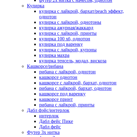
футер 2х нитка с начесом, однотон
Кулирка
кулирка с лайкрой, бархат/peach эффект,
однотон
кулирка с лайкрой, однотоны
кулирка ажурная/жаккард
кулирка с лайкрой, принты
кулирка 100 хб, однотон
кулирка под варенку
кулирка с лайкрой, купоны
кулирка махра
кулирка тенсель, модал, вискоза
Кашкорсе/рибана
рибана с лайкрой, однотон
кашкорсе однотон
кашкорсе с лайкрой, бархат, однотон
рибана с лайкрой, бархат, однотон
кашкорсе под варенку
кашкорсе принт
рибана с лайкрой, принты
Дабл фэйс/интерлок
интерлок
Дабл фейс Пике
Дабл фейс
Футер 3х нитка