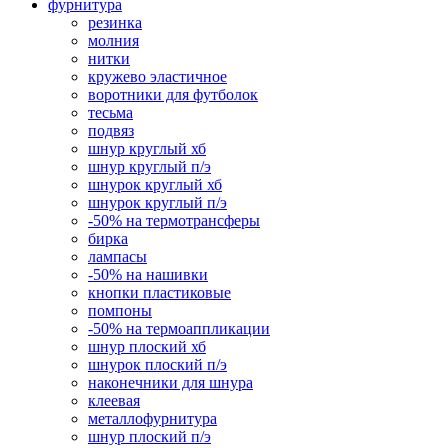
фурнитура
резинка
молния
нитки
кружево эластичное
воротники для футболок
тесьма
подвяз
шнур круглый хб
шнур круглый п/э
шнурок круглый хб
шнурок круглый п/э
-50% на термотрансферы
бирка
лампасы
-50% на нашивки
кнопки пластиковые
помпоны
-50% на термоаппликации
шнур плоский хб
шнурок плоский п/э
наконечники для шнура
клеевая
металлофурнитура
шнур плоский п/э