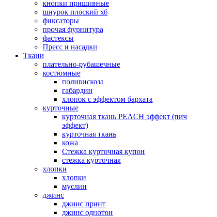
кнопки пришивные
шнурок плоский хб
фиксаторы
прочая фурнитура
фастексы
Пресс и насадки
Ткани
плательно-рубашечные
костюмные
поливискоза
габардин
хлопок с эффектом бархата
курточные
курточная ткань PEACH эффект (пич
эффект)
курточная ткань
кожа
Стежка курточная купон
стежка курточная
хлопки
хлопки
муслин
джинс
джинс принт
джинс однотон