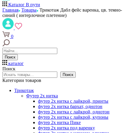
Каталог
В пути
Главная
Товары
Трикотаж Дабл фейс варенка, цв. темно-
синий ( интерлочное плетение)
0
Поиск
каталог
Поиск
Поиск
Категории товаров
Трикотаж
Футер 2х нитка
футер 2х нитка с лайкрой, принты
футер 2х нитка бархат, однотон
футер 2х нитка с лайкрой, однотон
футер 2х нитка с лайкрой, купоны
футер 2х нитка Пике
футер 2х нитка под варенку