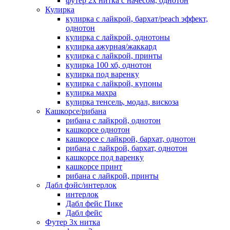
футер 2х нитка с начесом, однотон
Кулирка
кулирка с лайкрой, бархат/peach эффект,
однотон
кулирка с лайкрой, однотоны
кулирка ажурная/жаккард
кулирка с лайкрой, принты
кулирка 100 хб, однотон
кулирка под варенку
кулирка с лайкрой, купоны
кулирка махра
кулирка тенсель, модал, вискоза
Кашкорсе/рибана
рибана с лайкрой, однотон
кашкорсе однотон
кашкорсе с лайкрой, бархат, однотон
рибана с лайкрой, бархат, однотон
кашкорсе под варенку
кашкорсе принт
рибана с лайкрой, принты
Дабл фэйс/интерлок
интерлок
Дабл фейс Пике
Дабл фейс
Футер 3х нитка