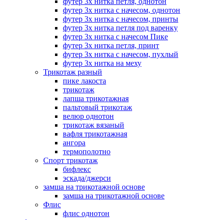
футер 3х нитка петля, однотон
футер 3х нитка с начесом, однотон
футер 3х нитка с начесом, принты
футер 3х нитка петля под варенку
футер 3х нитка с начесом Пике
футер 3х нитка петля, принт
футер 3х нитка с начесом, пухлый
футер 3х нитка на меху
Трикотаж разный
пике лакоста
трикотаж
лапша трикотажная
пальтовый трикотаж
велюр однотон
трикотаж вязаный
вафля трикотажная
ангора
термополотно
Спорт трикотаж
бифлекс
эскада/джерси
замша на трикотажной основе
замша на трикотажной основе
Флис
флис однотон