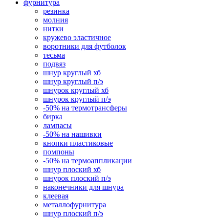
фурнитура
резинка
молния
нитки
кружево эластичное
воротники для футболок
тесьма
подвяз
шнур круглый хб
шнур круглый п/э
шнурок круглый хб
шнурок круглый п/э
-50% на термотрансферы
бирка
лампасы
-50% на нашивки
кнопки пластиковые
помпоны
-50% на термоаппликации
шнур плоский хб
шнурок плоский п/э
наконечники для шнура
клеевая
металлофурнитура
шнур плоский п/э