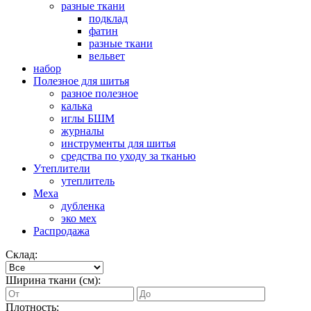
разные ткани
подклад
фатин
разные ткани
вельвет
набор
Полезное для шитья
разное полезное
калька
иглы БШМ
журналы
инструменты для шитья
средства по уходу за тканью
Утеплители
утеплитель
Меха
дубленка
эко мех
Распродажа
Склад:
Ширина ткани (см):
Плотность: