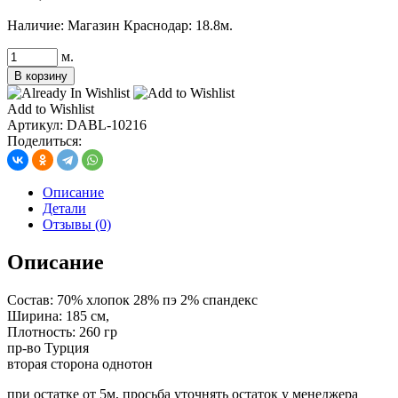
Наличие:
Магазин Краснодар: 18.8м.
Количество
м.
товара
В корзину
Трикотаж
Дабл
Add to Wishlist
фейс
Артикул:
DABL-10216
варенка,
Поделиться:
цв.
темно-
синий
Описание
(
Детали
интерлочное
Отзывы (0)
плетение)
Описание
Состав: 70% хлопок 28% пэ 2% спандекс
Ширина: 185 см,
Плотность: 260 гр
пр-во Турция
вторая сторона однотон
при остатке от 5м, просьба уточнять остаток у менеджера