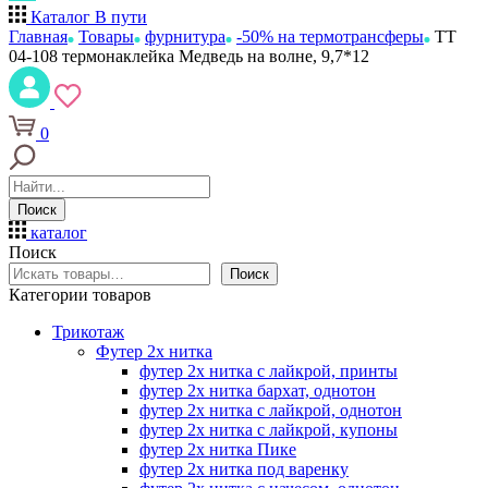
Каталог
В пути
Главная
Товары
фурнитура
-50% на термотрансферы
ТТ
04-108 термонаклейка Медведь на волне, 9,7*12
0
Поиск
каталог
Поиск
Поиск
Категории товаров
Трикотаж
Футер 2х нитка
футер 2х нитка с лайкрой, принты
футер 2х нитка бархат, однотон
футер 2х нитка с лайкрой, однотон
футер 2х нитка с лайкрой, купоны
футер 2х нитка Пике
футер 2х нитка под варенку