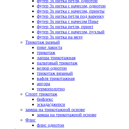
футер 3х нитка петля, однотон
футер 3х нитка с начесом, однотон
футер 3х нитка с начесом, принты
футер 3х нитка петля под варенку
футер 3х нитка с начесом Пике
футер 3х нитка петля, принт
футер 3х нитка с начесом, пухлый
футер 3х нитка на меху
Трикотаж разный
пике лакоста
трикотаж
лапша трикотажная
пальтовый трикотаж
велюр однотон
трикотаж вязаный
вафля трикотажная
ангора
термополотно
Спорт трикотаж
бифлекс
эскада/джерси
замша на трикотажной основе
замша на трикотажной основе
Флис
флис однотон