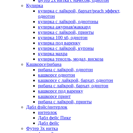
футер 2х нитка с начесом, однотон
Кулирка
кулирка с лайкрой, бархат/peach эффект,
однотон
кулирка с лайкрой, однотоны
кулирка ажурная/жаккард
кулирка с лайкрой, принты
кулирка 100 хб, однотон
кулирка под варенку
кулирка с лайкрой, купоны
кулирка махра
кулирка тенсель, модал, вискоза
Кашкорсе/рибана
рибана с лайкрой, однотон
кашкорсе однотон
кашкорсе с лайкрой, бархат, однотон
рибана с лайкрой, бархат, однотон
кашкорсе под варенку
кашкорсе принт
рибана с лайкрой, принты
Дабл фэйс/интерлок
интерлок
Дабл фейс Пике
Дабл фейс
Футер 3х нитка