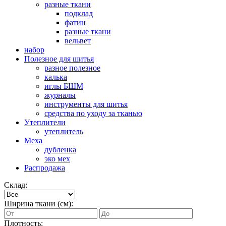
разные ткани
подклад
фатин
разные ткани
вельвет
набор
Полезное для шитья
разное полезное
калька
иглы БШМ
журналы
инструменты для шитья
средства по уходу за тканью
Утеплители
утеплитель
Меха
дубленка
эко мех
Распродажа
Склад:
Ширина ткани (см):
Плотность: