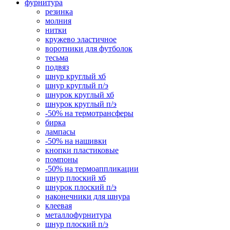
фурнитура
резинка
молния
нитки
кружево эластичное
воротники для футболок
тесьма
подвяз
шнур круглый хб
шнур круглый п/э
шнурок круглый хб
шнурок круглый п/э
-50% на термотрансферы
бирка
лампасы
-50% на нашивки
кнопки пластиковые
помпоны
-50% на термоаппликации
шнур плоский хб
шнурок плоский п/э
наконечники для шнура
клеевая
металлофурнитура
шнур плоский п/э