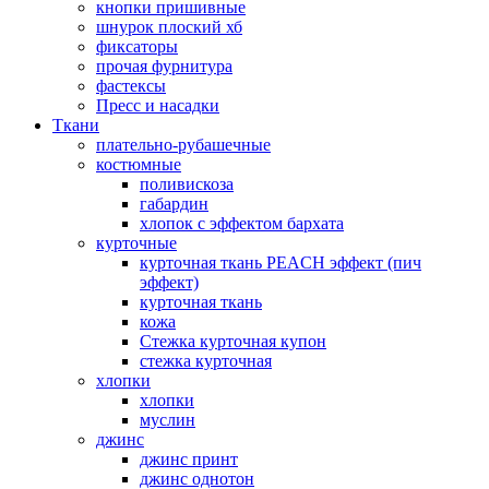
кнопки пришивные
шнурок плоский хб
фиксаторы
прочая фурнитура
фастексы
Пресс и насадки
Ткани
плательно-рубашечные
костюмные
поливискоза
габардин
хлопок с эффектом бархата
курточные
курточная ткань PEACH эффект (пич
эффект)
курточная ткань
кожа
Стежка курточная купон
стежка курточная
хлопки
хлопки
муслин
джинс
джинс принт
джинс однотон