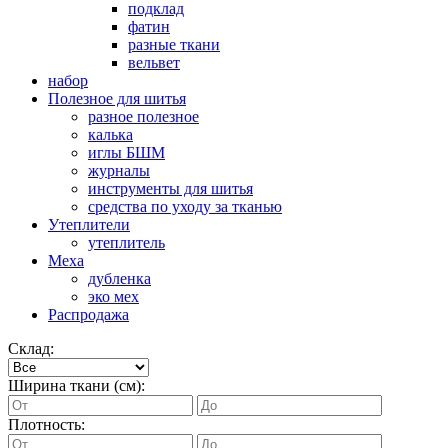
подклад
фатин
разные ткани
вельвет
набор
Полезное для шитья
разное полезное
калька
иглы БШМ
журналы
инструменты для шитья
средства по уходу за тканью
Утеплители
утеплитель
Меха
дубленка
эко мех
Распродажа
Склад:
Ширина ткани (см):
Плотность: