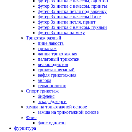
футер 3х нитка с начесом, однотон
футер 3х нитка с начесом, принты
футер 3х нитка петля под варенку
футер 3х нитка с начесом Пике
футер 3х нитка петля, принт
футер 3х нитка с начесом, пухлый
футер 3х нитка на меху
Трикотаж разный
пике лакоста
трикотаж
лапша трикотажная
пальтовый трикотаж
велюр однотон
трикотаж вязаный
вафля трикотажная
ангора
термополотно
Спорт трикотаж
бифлекс
эскада/джерси
замша на трикотажной основе
замша на трикотажной основе
Флис
флис однотон
фурнитура