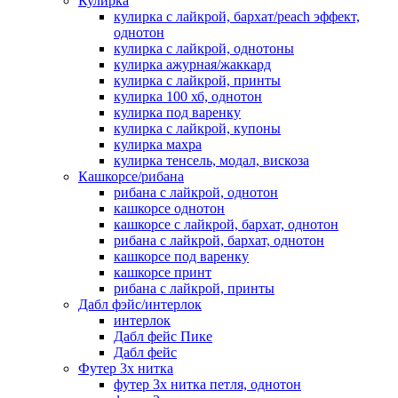
Кулирка
кулирка с лайкрой, бархат/peach эффект,
однотон
кулирка с лайкрой, однотоны
кулирка ажурная/жаккард
кулирка с лайкрой, принты
кулирка 100 хб, однотон
кулирка под варенку
кулирка с лайкрой, купоны
кулирка махра
кулирка тенсель, модал, вискоза
Кашкорсе/рибана
рибана с лайкрой, однотон
кашкорсе однотон
кашкорсе с лайкрой, бархат, однотон
рибана с лайкрой, бархат, однотон
кашкорсе под варенку
кашкорсе принт
рибана с лайкрой, принты
Дабл фэйс/интерлок
интерлок
Дабл фейс Пике
Дабл фейс
Футер 3х нитка
футер 3х нитка петля, однотон