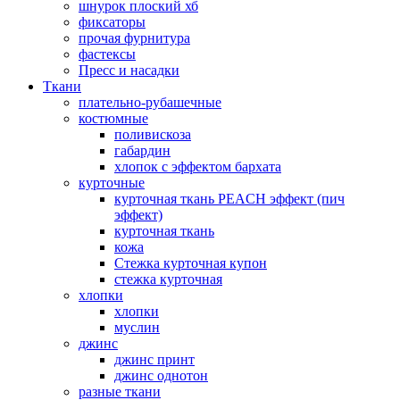
шнурок плоский хб
фиксаторы
прочая фурнитура
фастексы
Пресс и насадки
Ткани
плательно-рубашечные
костюмные
поливискоза
габардин
хлопок с эффектом бархата
курточные
курточная ткань PEACH эффект (пич
эффект)
курточная ткань
кожа
Стежка курточная купон
стежка курточная
хлопки
хлопки
муслин
джинс
джинс принт
джинс однотон
разные ткани