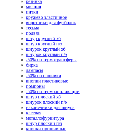
резинка
молния
нитки
кружево эластичное
воротники для футболок
тесьма
подвяз
шнур круглый хб
шнур круглый п/э
шнурок круглый хб
шнурок круглый п/э
-50% на термотрансферы
бирка
лампасы
-50% на нашивки
кнопки пластиковые
помпоны
-50% на термоаппликации
шнур плоский хб
шнурок плоский п/э
наконечники для шнура
клеевая
металлофурнитура
шнур плоский п/э
кнопки пришивные