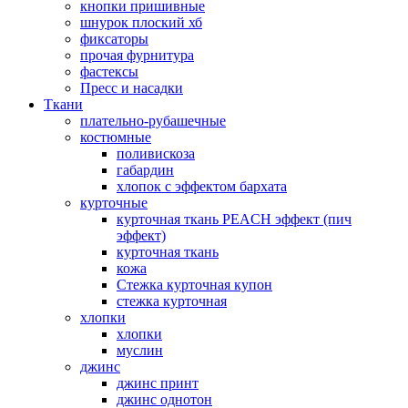
кнопки пришивные
шнурок плоский хб
фиксаторы
прочая фурнитура
фастексы
Пресс и насадки
Ткани
плательно-рубашечные
костюмные
поливискоза
габардин
хлопок с эффектом бархата
курточные
курточная ткань PEACH эффект (пич
эффект)
курточная ткань
кожа
Стежка курточная купон
стежка курточная
хлопки
хлопки
муслин
джинс
джинс принт
джинс однотон