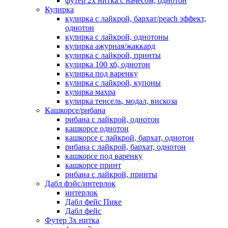
футер 2х нитка с начесом, однотон
Кулирка
кулирка с лайкрой, бархат/peach эффект,
однотон
кулирка с лайкрой, однотоны
кулирка ажурная/жаккард
кулирка с лайкрой, принты
кулирка 100 хб, однотон
кулирка под варенку
кулирка с лайкрой, купоны
кулирка махра
кулирка тенсель, модал, вискоза
Кашкорсе/рибана
рибана с лайкрой, однотон
кашкорсе однотон
кашкорсе с лайкрой, бархат, однотон
рибана с лайкрой, бархат, однотон
кашкорсе под варенку
кашкорсе принт
рибана с лайкрой, принты
Дабл фэйс/интерлок
интерлок
Дабл фейс Пике
Дабл фейс
Футер 3х нитка