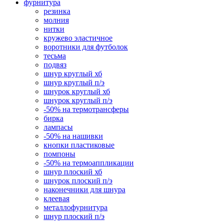
фурнитура
резинка
молния
нитки
кружево эластичное
воротники для футболок
тесьма
подвяз
шнур круглый хб
шнур круглый п/э
шнурок круглый хб
шнурок круглый п/э
-50% на термотрансферы
бирка
лампасы
-50% на нашивки
кнопки пластиковые
помпоны
-50% на термоаппликации
шнур плоский хб
шнурок плоский п/э
наконечники для шнура
клеевая
металлофурнитура
шнур плоский п/э