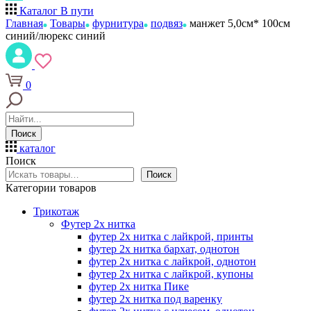
Каталог
В пути
Главная
Товары
фурнитура
подвяз
манжет 5,0см* 100см
синий/люрекс синий
0
Поиск
каталог
Поиск
Поиск
Категории товаров
Трикотаж
Футер 2х нитка
футер 2х нитка с лайкрой, принты
футер 2х нитка бархат, однотон
футер 2х нитка с лайкрой, однотон
футер 2х нитка с лайкрой, купоны
футер 2х нитка Пике
футер 2х нитка под варенку