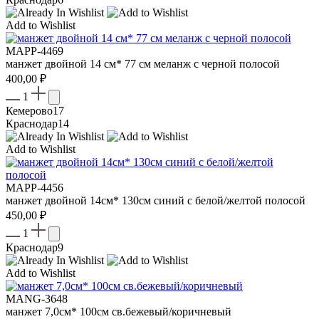
Add to Wishlist
MAPP-4469
манжет двойной 14 см* 77 см меланж с черной полосой
400,00
₽
1
Кемерово
17
Краснодар
14
Add to Wishlist
MAPP-4456
манжет двойной 14см* 130см синий с белой/желтой полосой
450,00
₽
1
Краснодар
9
Add to Wishlist
MANG-3648
манжет 7,0см* 100см св.бежевый/коричневый