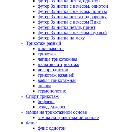
футер 3х нитка петля, однотон
футер 3х нитка с начесом, однотон
футер 3х нитка с начесом, принты
футер 3х нитка петля под варенку
футер 3х нитка с начесом Пике
футер 3х нитка петля, принт
футер 3х нитка с начесом, пухлый
футер 3х нитка на меху
Трикотаж разный
пике лакоста
трикотаж
лапша трикотажная
пальтовый трикотаж
велюр однотон
трикотаж вязаный
вафля трикотажная
ангора
термополотно
Спорт трикотаж
бифлекс
эскада/джерси
замша на трикотажной основе
замша на трикотажной основе
Флис
флис однотон