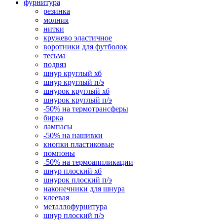
фурнитура
резинка
молния
нитки
кружево эластичное
воротники для футболок
тесьма
подвяз
шнур круглый хб
шнур круглый п/э
шнурок круглый хб
шнурок круглый п/э
-50% на термотрансферы
бирка
лампасы
-50% на нашивки
кнопки пластиковые
помпоны
-50% на термоаппликации
шнур плоский хб
шнурок плоский п/э
наконечники для шнура
клеевая
металлофурнитура
шнур плоский п/э