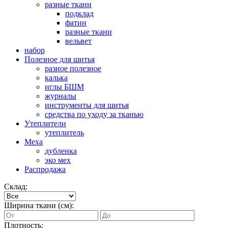
разные ткани
подклад
фатин
разные ткани
вельвет
набор
Полезное для шитья
разное полезное
калька
иглы БШМ
журналы
инструменты для шитья
средства по уходу за тканью
Утеплители
утеплитель
Меха
дубленка
эко мех
Распродажа
Склад:
Ширина ткани (см):
Плотность: