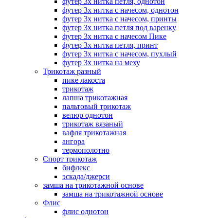
футер 3х нитка петля, однотон
футер 3х нитка с начесом, однотон
футер 3х нитка с начесом, принты
футер 3х нитка петля под варенку
футер 3х нитка с начесом Пике
футер 3х нитка петля, принт
футер 3х нитка с начесом, пухлый
футер 3х нитка на меху
Трикотаж разный
пике лакоста
трикотаж
лапша трикотажная
пальтовый трикотаж
велюр однотон
трикотаж вязаный
вафля трикотажная
ангора
термополотно
Спорт трикотаж
бифлекс
эскада/джерси
замша на трикотажной основе
замша на трикотажной основе
Флис
флис однотон