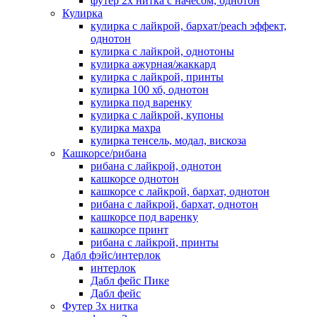
футер 2х нитка с начесом, однотон
Кулирка
кулирка с лайкрой, бархат/peach эффект,
однотон
кулирка с лайкрой, однотоны
кулирка ажурная/жаккард
кулирка с лайкрой, принты
кулирка 100 хб, однотон
кулирка под варенку
кулирка с лайкрой, купоны
кулирка махра
кулирка тенсель, модал, вискоза
Кашкорсе/рибана
рибана с лайкрой, однотон
кашкорсе однотон
кашкорсе с лайкрой, бархат, однотон
рибана с лайкрой, бархат, однотон
кашкорсе под варенку
кашкорсе принт
рибана с лайкрой, принты
Дабл фэйс/интерлок
интерлок
Дабл фейс Пике
Дабл фейс
Футер 3х нитка