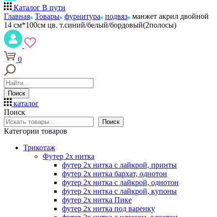
Каталог
В пути
Главная
Товары
фурнитура
подвяз
манжет акрил двойной
14 см*100см цв. т.синий/белый/бордовый(2полосы)
0
Поиск
каталог
Поиск
Поиск
Категории товаров
Трикотаж
Футер 2х нитка
футер 2х нитка с лайкрой, принты
футер 2х нитка бархат, однотон
футер 2х нитка с лайкрой, однотон
футер 2х нитка с лайкрой, купоны
футер 2х нитка Пике
футер 2х нитка под варенку