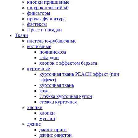
кнопки пришивные
шнурок плоский хб
фиксаторы
прочая фурнитура
фастексы
Пресс и насадки
Ткани
плательно-рубашечные
костюмные
поливискоза
габардин
хлопок с эффектом бархата
курточные
курточная ткань PEACH эффект (пич
эффект)
курточная ткань
кожа
Стежка курточная купон
стежка курточная
хлопки
хлопки
муслин
джинс
джинс принт
джинс однотон